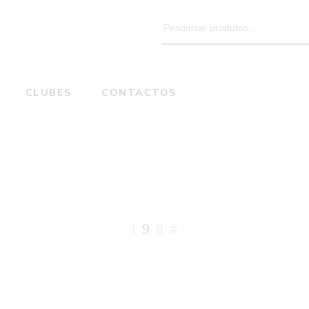
Search
for:
CLUBES
CONTACTOS
XS
Home
Size do produto