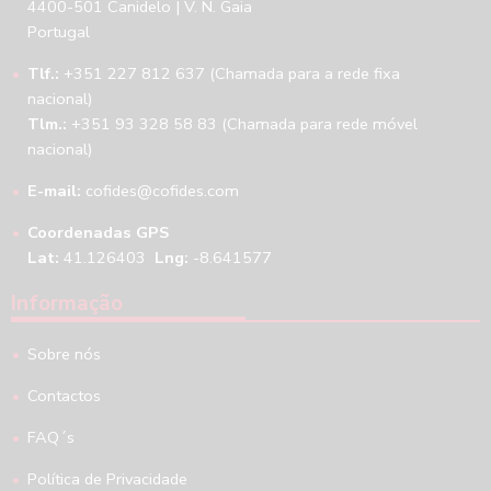
4400-501 Canidelo | V. N. Gaia
Portugal
Tlf.:
+351 227 812 637 (Chamada para a rede fixa
nacional)
Tlm.:
+351 93 328 58 83 (Chamada para rede móvel
nacional)
E-mail:
cofides@cofides.com
Coordenadas GPS
Lat:
41.126403
Lng:
-8.641577
Informação
Sobre nós
Contactos
FAQ´s
Política de Privacidade