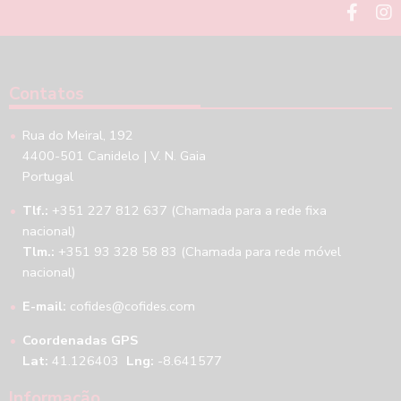
Contatos
Rua do Meiral, 192
4400-501 Canidelo | V. N. Gaia
Portugal
Tlf.:
+351 227 812 637 (Chamada para a rede fixa
nacional)
Tlm.:
+351 93 328 58 83 (Chamada para rede móvel
nacional)
E-mail:
cofides@cofides.com
Coordenadas GPS
Lat:
41.126403
Lng:
-8.641577
Informação