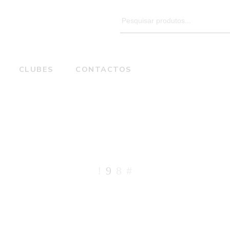
Search
for:
CLUBES
CONTACTOS
Produtos etiquetados com “Meia”
Home