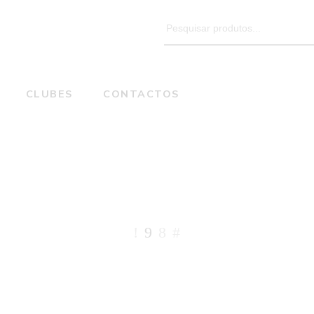
Search
for:
CLUBES
CONTACTOS
ROXO
Home
Color do produto