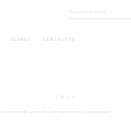
Search
for:
CLUBES
CONTACTOS
ROSA FLUOR
Home
Color do produto
am encontrados produtos correspondentes à sua pesquisa.