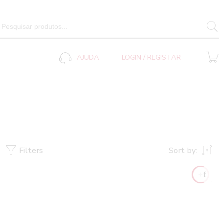
SEARCH 
Search
for:
AJUDA
LOGIN / REGISTAR
BLACK
Home
Color do produto
Filters
Sort by: