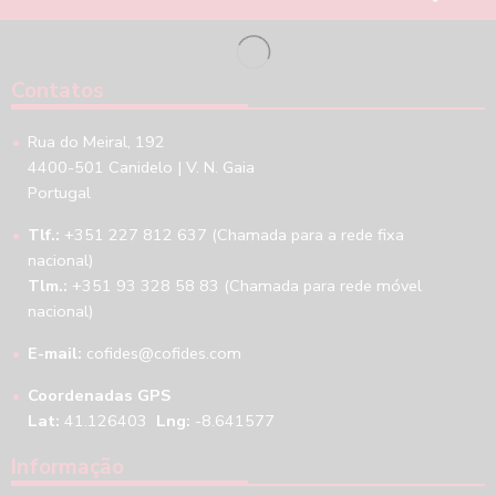
Contatos
Rua do Meiral, 192
4400-501 Canidelo | V. N. Gaia
Portugal
Tlf.:
+351 227 812 637 (Chamada para a rede fixa
nacional)
Tlm.:
+351 93 328 58 83 (Chamada para rede móvel
nacional)
E-mail:
cofides@cofides.com
Coordenadas GPS
Lat:
41.126403
Lng:
-8.641577
Informação