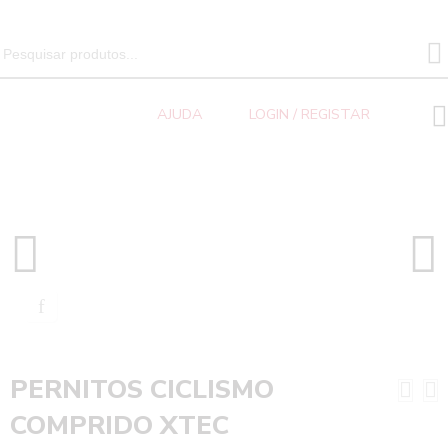
SEARCH 
Search
for:
AJUDA
LOGIN / REGISTAR
Ciclismo
Home
Acessórios
PERNITOS CICLISMO COMPRIDO XTEC
PERNITOS CICLISMO
COMPRIDO XTEC