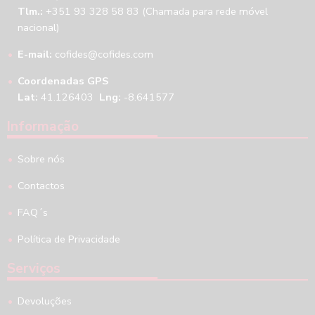
Tlm.:
+351 93 328 58 83 (Chamada para rede móvel
nacional)
E-mail:
cofides@cofides.com
Coordenadas GPS
Lat:
41.126403
Lng:
-8.641577
Informação
Sobre nós
Contactos
FAQ´s
Política de Privacidade
Serviços
Devoluções