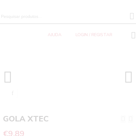
SEARCH 
Search
for:
AJUDA
LOGIN / REGISTAR
Ciclismo
Home
Acessórios
GOLA XTEC
GOLA XTEC
€
9.89