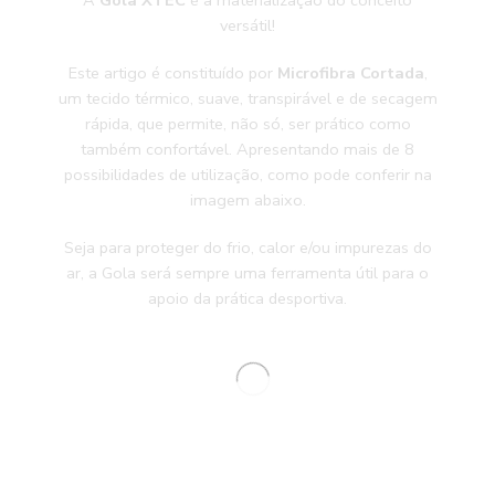
A
Gola XTEC
é a materialização do conceito
versátil!
Este artigo é constituído por
Microfibra Cortada
,
um tecido térmico, suave, transpirável e de secagem
rápida, que permite, não só, ser prático como
também confortável. Apresentando mais de 8
possibilidades de utilização, como pode conferir na
imagem abaixo.
Seja para proteger do frio, calor e/ou impurezas do
ar, a Gola será sempre uma ferramenta útil para o
apoio da prática desportiva.