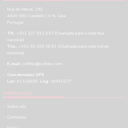
Rua do Meiral, 192
4400-501 Canidelo | V. N. Gaia
Portugal
Tlf.:
+351 227 812 637 (Chamada para a rede fixa
nacional)
Tlm.:
+351 93 328 58 83 (Chamada para rede móvel
nacional)
E-mail:
cofides@cofides.com
Coordenadas GPS
Lat:
41.126403
Lng:
-8.641577
Informação
Sobre nós
Contactos
FAQ´s