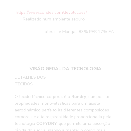
https://www.cofides.com/devolucoes/
Realizado num ambiente seguro
Laterais e Mangas 83% PES 17% EA
VISÃO GERAL DA TECNOLOGIA
DETALHES DOS
TECIDOS
O tecido técnico corporal é o
Rundry
, que possui
propriedades mono-elásticas para um ajuste
aerodinâmico perfeito às diferentes composições
corporais e alta respirabilidade proporcionada pela
tecnologia
COFYDRY
, que permite uma absorção
rápida do suor ajudando a manter o corpo mais