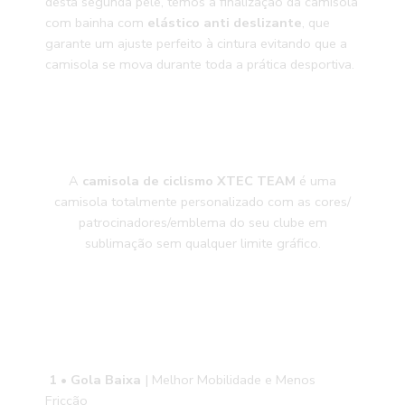
desta segunda pele, temos a finalização da camisola
com bainha com
elástico anti deslizante
, que
garante um ajuste perfeito à cintura evitando que a
camisola se mova durante toda a prática desportiva.
A
camisola de ciclismo XTEC TEAM
é uma
camisola totalmente personalizado com as cores/
patrocinadores/emblema do seu clube em
sublimação sem qualquer limite gráfico.
1 • Gola Baixa
| Melhor Mobilidade e Menos
Fricção