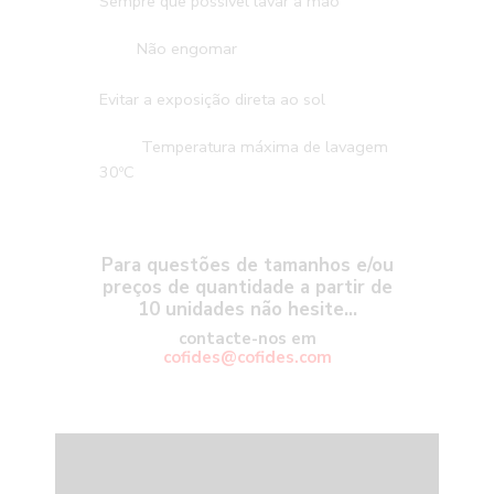
Sempre que possível lavar à mão
Não engomar
Evitar a exposição direta ao sol
Temperatura máxima de lavagem
30ºC
Para questões de tamanhos e/ou
preços de quantidade a partir de
10 unidades não hesite…
contacte-nos em
cofides@cofides.com