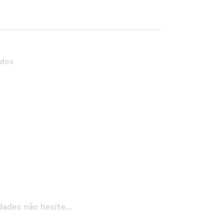
ados
idades não hesite…