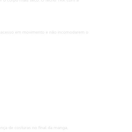
er o corpo mais seco. O fecho YKK com a
cil acesso em movimento e não incomodarem o
nça de costuras no final da manga,