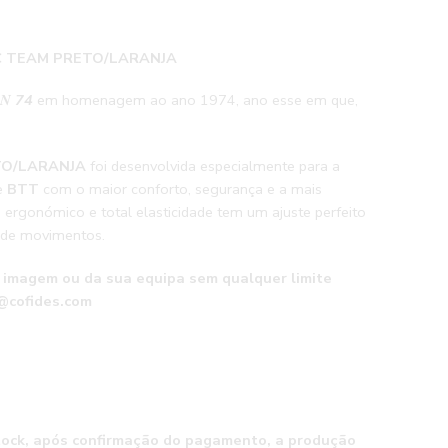
C TEAM PRETO/LARANJA
𝑵
74
em homenagem ao ano 1974, ano esse em que,
TO/LARANJA
foi desenvolvida especialmente para a
e
BTT
com o maior conforto, segurança e a mais
ergonómico e total elasticidade tem um ajuste perfeito
 de movimentos.
a imagem ou da sua equipa sem qualquer limite
@cofides.com
tock, após confirmação do pagamento, a produção