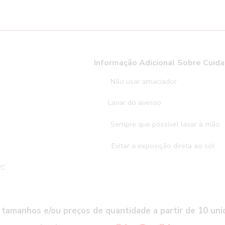
e Lavagem
Informação Adicional Sobre Cuid
lixívia
Não usar amaciador
uina de secar
Lavar do avesso
 a seco
Sempre que possível lavar à mão
gomar
Evitar a exposição direta ao sol
ºC
tamanhos e/ou preços de quantidade a partir de 10 un