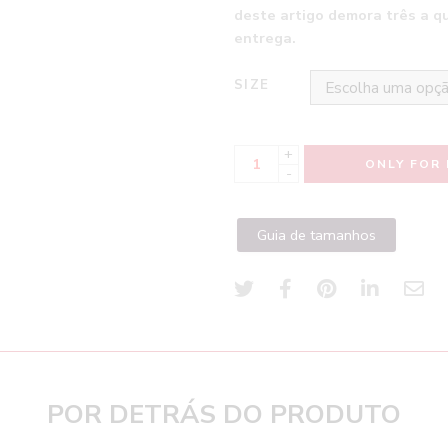
deste artigo demora três a q
entrega.
SIZE
+
ONLY FOR 
-
Guia de tamanhos
POR DETRÁS DO PRODUTO