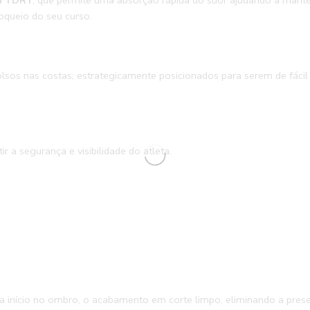
FYDRY
, que permite uma absorção rápida do suor ajudando a mant
loqueio do seu curso.
lsos nas costas, estrategicamente posicionados para serem de fá
ir a segurança e visibilidade do atleta.
a início no ombro, o acabamento em corte limpo, eliminando a prese