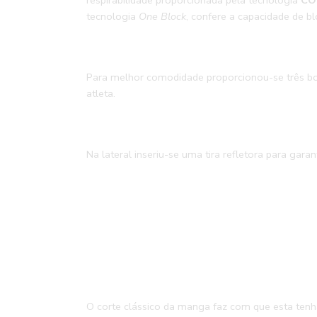
respirabilidade proporcionada pela tecnologia
CO
tecnologia
One Block
, confere a capacidade de b
Para melhor comodidade proporcionou-se três bo
atleta.
Na lateral inseriu-se uma tira refletora para garant
O corte clássico da manga faz com que esta tenh