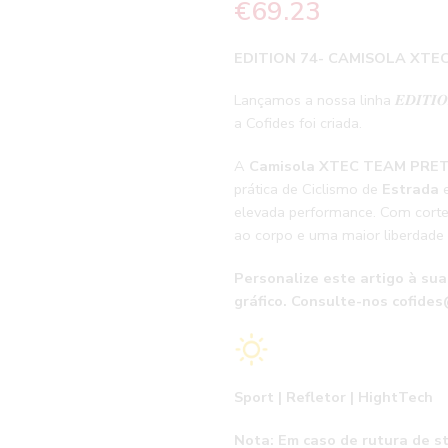
€
69.23
EDITION 74- CAMISOLA XTE
Lançamos a nossa linha 𝑬𝑫𝑰𝑻𝑰
a Cofides foi criada.
A
Camisola XTEC TEAM PRE
prática de Ciclismo de
Estrada
elevada performance. Com corte 
ao corpo e uma maior liberdade
Personalize este artigo à su
gráfico. Consulte-nos
cofides
Sport | Refletor | HightTech
Nota: Em caso de rutura de s