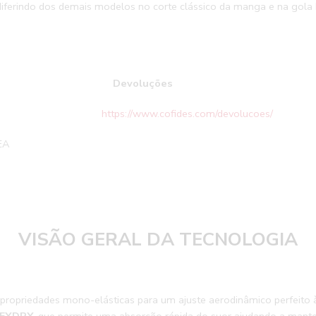
 diferindo dos demais modelos no corte clássico da manga e na gol
ição
Devoluçõ
100% PES
https://www.cofides.com/devolucoes/
Reali
EA
VISÃO GERAL DA TECNOLOGIA
 propriedades mono-elásticas para um ajuste aerodinâmico perfeito 