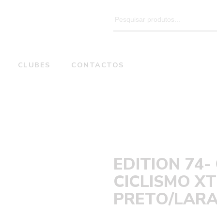
Search
for:
CLUBES
CONTACTOS
Ciclismo
amisolas
EDITION 74- CAMISOLA CICLISMO XTEC TEAM PRE
EDITION 74-
CICLISMO X
PRETO/LARA