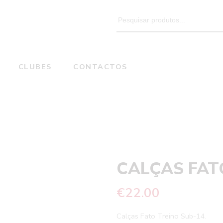
Search
for:
CLUBES
CONTACTOS
CALÇAS FATO TREINO SUB-14
Home
CALÇAS FAT
€
22.00
Calças Fato Treino Sub-14.