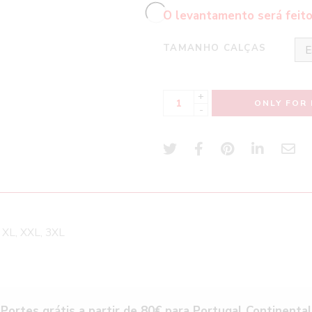
O levantamento será feito
TAMANHO CALÇAS
+
ONLY FOR 
-
, XL, XXL, 3XL
Portes grátis a partir de 80€ para Portugal Continental