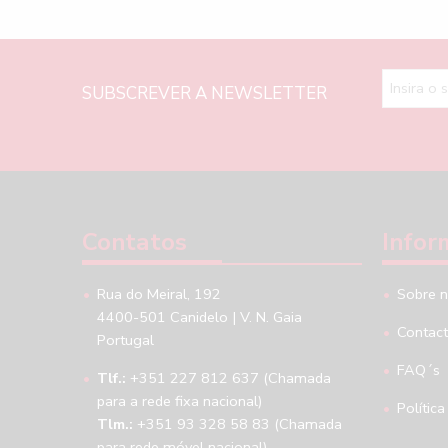
SUBSCREVER A NEWSLETTER
Contatos
Infor
Rua do Meiral, 192
Sobre 
4400-501 Canidelo | V. N. Gaia
Contac
Portugal
FAQ´s
Tlf.:
+351 227 812 637 (Chamada
para a rede fixa nacional)
Política
Tlm.:
+351 93 328 58 83 (Chamada
para rede móvel nacional)