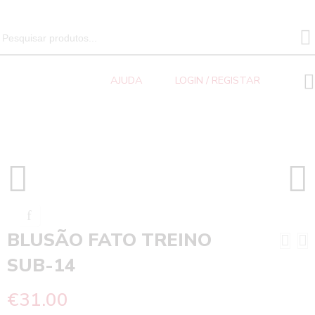
SEARCH 
Search
for:
AJUDA
LOGIN / REGISTAR
BLUSÃO FATO TREINO SUB-14
Home
BLUSÃO FATO TREINO
SUB-14
€
31.00