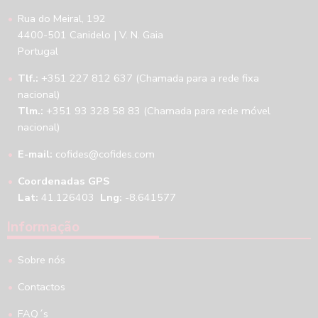
Rua do Meiral, 192
4400-501 Canidelo | V. N. Gaia
Portugal
Tlf.:
+351 227 812 637 (Chamada para a rede fixa
nacional)
Tlm.:
+351 93 328 58 83 (Chamada para rede móvel
nacional)
E-mail:
cofides@cofides.com
Coordenadas GPS
Lat:
41.126403
Lng:
-8.641577
Informação
Sobre nós
Contactos
FAQ´s