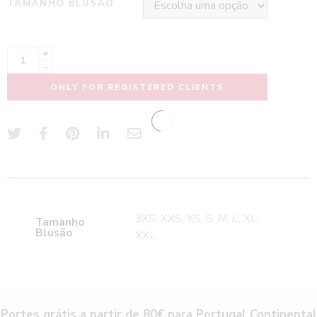
TAMANHO BLUSÃO
+
-
ONLY FOR REGISTERED CLIENTS
3XS, XXS, XS, S, M, L, XL,
Tamanho
Blusão
XXL
Portes grátis a partir de 80€ para Portugal Continental