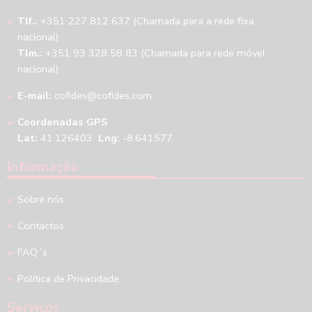
Tlf.:
+351 227 812 637 (Chamada para a rede fixa
nacional)
Tlm.:
+351 93 328 58 83 (Chamada para rede móvel
nacional)
E-mail:
cofides@cofides.com
Coordenadas GPS
Lat:
41.126403
Lng:
-8.641577
Informação
Sobre nós
Contactos
FAQ´s
Política de Privacidade
Serviços