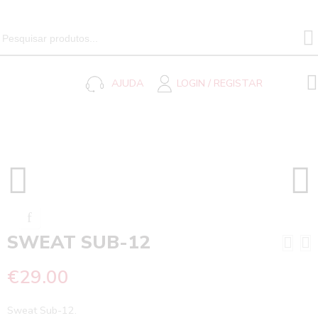
SEARCH 
Search
for:
AJUDA
LOGIN / REGISTAR
SWEAT SUB-12
Home
SWEAT SUB-12
€
29.00
Sweat Sub-12.