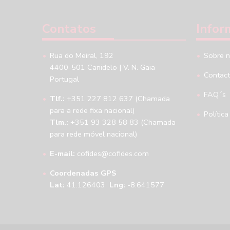
Contatos
Infor
Rua do Meiral, 192
Sobre 
4400-501 Canidelo | V. N. Gaia
Contac
Portugal
FAQ´s
Tlf.:
+351 227 812 637 (Chamada
para a rede fixa nacional)
Política
Tlm.:
+351 93 328 58 83 (Chamada
para rede móvel nacional)
E-mail:
cofides@cofides.com
Coordenadas GPS
Lat:
41.126403
Lng:
-8.641577