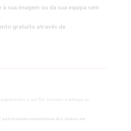
o à sua imagem ou da sua equipa sem
.
mento gratuito através de
quipamentos e, por fim, fazemos a entrega ao
s/ patrocinadores/emblema dos clubes em