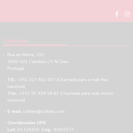
Contatos
Rua do Meiral, 192
4400-501 Canidelo | V. N. Gaia
Portugal
Tlf.:
+351 227 812 637 (Chamada para a rede fixa
nacional)
Tlm.:
+351 93 328 58 83 (Chamada para rede móvel
nacional)
E-mail:
cofides@cofides.com
Coordenadas GPS
Lat:
41.126403
Lng:
-8.641577