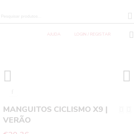
SEARCH 
Search
for:
AJUDA
LOGIN / REGISTAR
Ciclismo
Home
Acessórios
MANGUITOS CICLISMO X9 | VERÃO
MANGUITOS CICLISMO X9 |
VERÃO