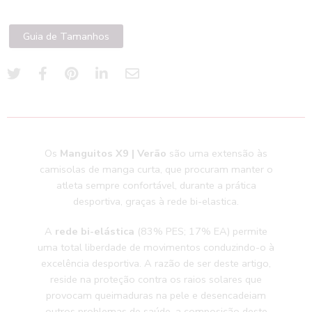
Guia de Tamanhos
Os
Manguitos X9 | Verão
são uma extensão às
camisolas de manga curta, que procuram manter o
atleta sempre confortável, durante a prática
desportiva, graças à rede bi-elastica.
A
rede bi-elástica
(83% PES; 17% EA) permite
uma total liberdade de movimentos conduzindo-o à
excelência desportiva. A razão de ser deste artigo,
reside na proteção contra os raios solares que
provocam queimaduras na pele e desencadeiam
outros problemas de saúde, a composição deste