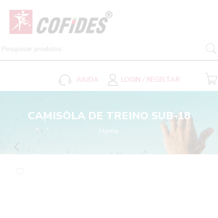
SEARCH 
Search
for:
AJUDA
LOGIN / REGISTAR
CAMISOLA DE TREINO SUB-18
Home