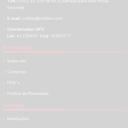
Tlm.:
+351 93 328 58 83 (Chamada para rede móvel
nacional)
E-mail:
cofides@cofides.com
Coordenadas GPS
Lat:
41.126403
Lng:
-8.641577
Informação
Sobre nós
Contactos
FAQ´s
Política de Privacidade
Serviços
Devoluções