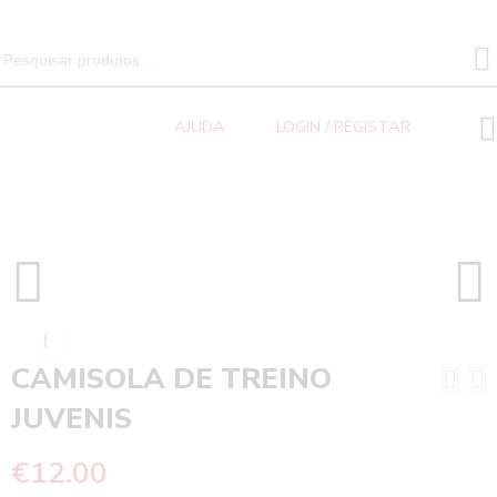
SEARCH 
Search
for:
AJUDA
LOGIN / REGISTAR
CAMISOLA DE TREINO JUVENIS
Home
CAMISOLA DE TREINO
JUVENIS
€
12.00