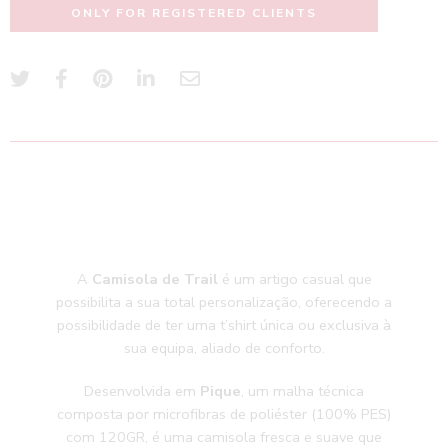
ONLY FOR REGISTERED CLIENTS
A
Camisola de Trail
é um artigo casual que
possibilita a sua total personalização, oferecendo a
possibilidade de ter uma t’shirt única ou exclusiva à
sua equipa, aliado de conforto.
Desenvolvida em
Pique
, um malha técnica
composta por microfibras de poliéster (100% PES)
com 120GR, é uma camisola fresca e suave que