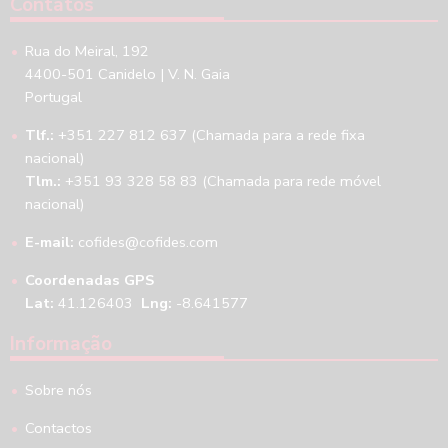
Contatos
Rua do Meiral, 192
4400-501 Canidelo | V. N. Gaia
Portugal
Tlf.:
+351 227 812 637 (Chamada para a rede fixa
nacional)
Tlm.:
+351 93 328 58 83 (Chamada para rede móvel
nacional)
E-mail:
cofides@cofides.com
Coordenadas GPS
Lat:
41.126403
Lng:
-8.641577
Informação
Sobre nós
Contactos