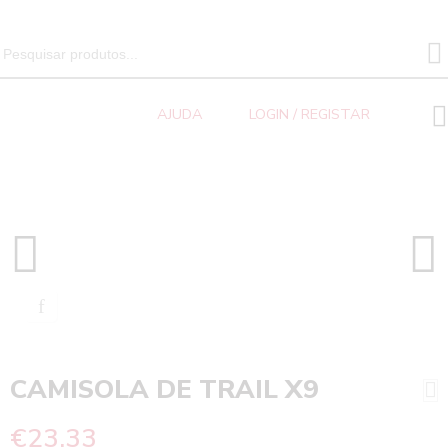
SEARCH 
Search
for:
AJUDA
LOGIN / REGISTAR
Trail
Home
CAMISOLA DE TRAIL X9
CAMISOLA DE TRAIL X9
€
23.33