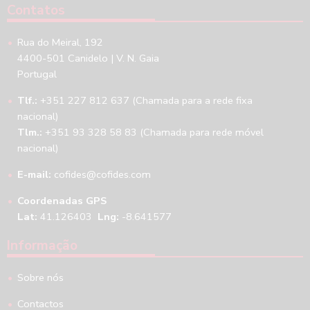
Contatos
Rua do Meiral, 192
4400-501 Canidelo | V. N. Gaia
Portugal
Tlf.:
+351 227 812 637 (Chamada para a rede fixa
nacional)
Tlm.:
+351 93 328 58 83 (Chamada para rede móvel
nacional)
E-mail:
cofides@cofides.com
Coordenadas GPS
Lat:
41.126403
Lng:
-8.641577
Informação
Sobre nós
Contactos