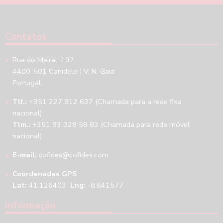
Contatos
Rua do Meiral, 192
4400-501 Canidelo | V. N. Gaia
Portugal
Tlf.:
+351 227 812 637 (Chamada para a rede fixa
nacional)
Tlm.:
+351 93 328 58 83 (Chamada para rede móvel
nacional)
E-mail:
cofides@cofides.com
Coordenadas GPS
Lat:
41.126403
Lng:
-8.641577
Informação