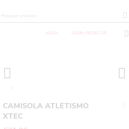
SEARCH 
Search
for:
AJUDA
LOGIN / REGISTAR
Atletismo
Home
CAMISOLA ATLETISMO XTEC
CAMISOLA ATLETISMO
XTEC