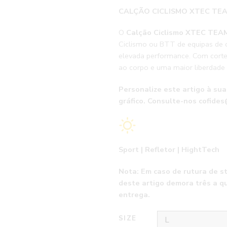
CALÇÃO CICLISMO XTEC TE
O
Calção Ciclismo XTEC TE
Ciclismo ou BTT de equipas de 
elevada performance. Com corte 
ao corpo e uma maior liberdade
Personalize este artigo à su
gráfico. Consulte-nos cofide
Sport | Refletor | HightTech
Nota: Em caso de rutura de s
deste artigo demora três a q
entrega.
SIZE