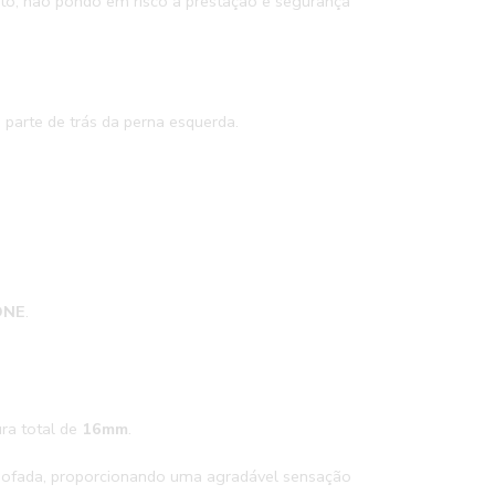
to, não pondo em risco a prestação e segurança
 parte de trás da perna esquerda.
ONE
.
ra total de
16mm
.
lmofada, proporcionando uma agradável sensação