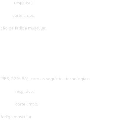
;
respirável;
corte limpo;
ão da fadiga muscular.
 PES; 22% EA), com as seguintes tecnologias:
;
respirável;
;
corte limpo;
fadiga muscular.