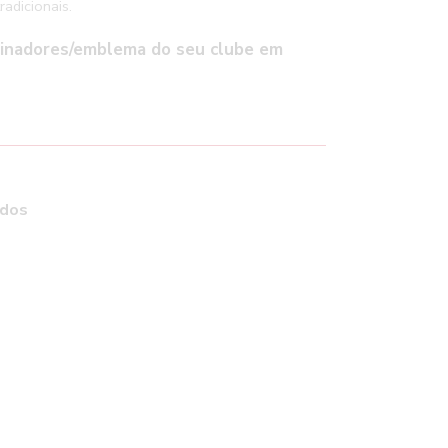
adicionais.
cinadores/emblema do seu clube em
ados