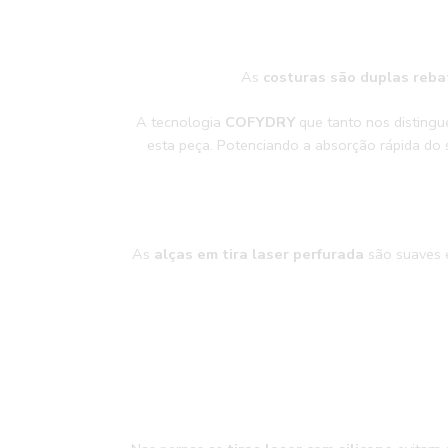
As
costuras são duplas reba
A tecnologia
COFYDRY
que tanto nos disting
esta peça. Potenciando a absorção rápida do 
As
alças em tira laser perfurada
são suaves e