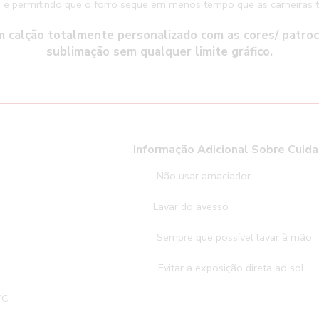
a e permitindo que o forro seque em menos tempo que as carneiras tr
 calção totalmente personalizado com as cores/ patro
sublimação sem qualquer limite gráfico.
e Lavagem
Informação Adicional Sobre Cuid
lixívia
Não usar amaciador
uina de secar
Lavar do avesso
 a seco
Sempre que possível lavar à mão
gomar
Evitar a exposição direta ao sol
ºC