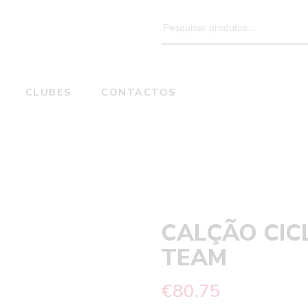
Search
for:
CLUBES
CONTACTOS
Ciclismo
Home
Calções
CALÇÃO CICLISMO XTEC TEAM
CALÇÃO CIC
TEAM
€
80.75