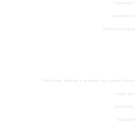
suave
excelente
auxilia na regu
Na frente, laterias e encaixe das costas te
suave
excelent
sec