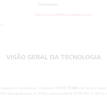
ição
Devoluçõ
100% PES
https://www.cofides.com/devolucoes/
Reali
EA
VISÃO GERAL DA TECNOLOGIA
 equipas de competição, surgindo o
XTEC TEAM
com vista a seguir
, com uma gramagem de 200gr ultrarresistente (87% PES 13% EA), ind