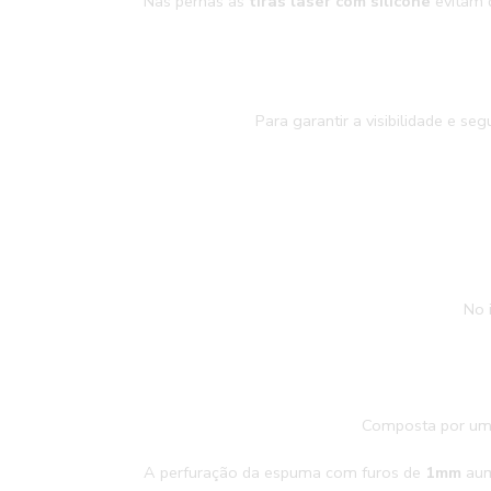
Nas pernas as
tiras laser com silicone
evitam 
Para garantir a visibilidade e s
No 
Composta por uma
A perfuração da espuma com furos de
1mm
aum