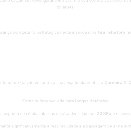
que o calção se mova, garantindo assim o seu correto posicionamen
do atleta.
egurança do atleta foi estrategicamente inserida uma
tira refletora
na
interior do Calção encontra a sua peça fundamental, a
Carneira X-
Carneira desenvolvida para longas distâncias.
 espuma de células abertas de alta densidade de
20 KPa
e espessu
enta significativamente a respirabilidade e a passagem de ar na a