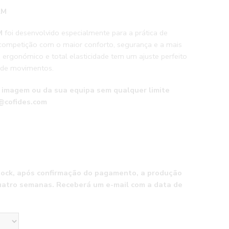
AM
AM
foi desenvolvido especialmente para a prática de
competição com o maior conforto, segurança e a mais
ergonómico e total elasticidade tem um ajuste perfeito
 de movimentos.
a imagem ou da sua equipa sem qualquer limite
s@cofides.com
tock, após confirmação do pagamento, a produção
uatro semanas. Receberá um e-mail com a data de