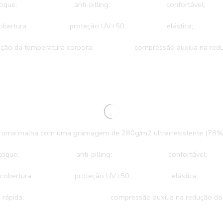
 ao toque;
anti-pilling;
confortável
 cobertura;
proteção UV+50;
elástica;
lação da temperatura corpora;
compressão auxilia na reduç
mos uma malha com uma gramagem de 280g/m2 ultrarresistente (78%
 ao toque;
anti-pilling;
confortável
e cobertura;
proteção UV+50;
elástica
agem rápida;
compressão auxilia na redução da 