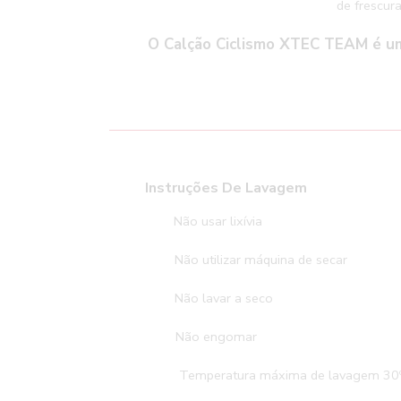
de frescur
O
Calção Ciclismo XTEC TEAM
é um
Instruções D
Não usar 
Não utilizar máq
Não lavar
Não en
Temperatura máxima de lavagem 30