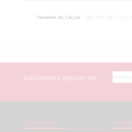
Tamanho do Calção
3XS, XXS, XS, S, M, L, 
SUBSCREVER A NEWSLETTER
Contatos
Infor