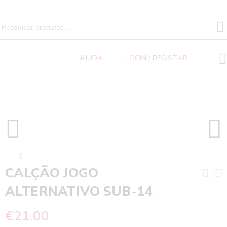
SEARCH 
Search
for:
AJUDA
LOGIN / REGISTAR
CALÇÃO JOGO ALTERNATIVO SUB-14
Home
CALÇÃO JOGO
ALTERNATIVO SUB-14
€
21.00