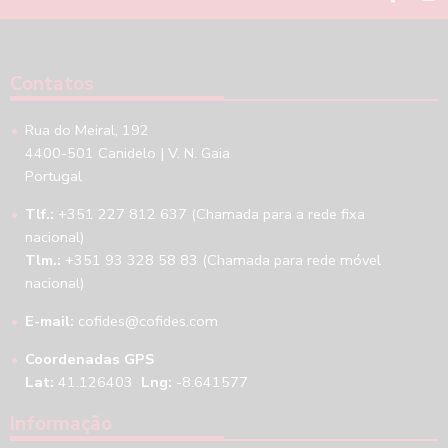
Contatos
Rua do Meiral, 192
4400-501 Canidelo | V. N. Gaia
Portugal
Tlf.:
+351 227 812 637 (Chamada para a rede fixa
nacional)
Tlm.:
+351 93 328 58 83 (Chamada para rede móvel
nacional)
E-mail:
cofides@cofides.com
Coordenadas GPS
Lat:
41.126403
Lng:
-8.641577
Informação