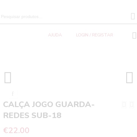
SEARCH 
Search
for:
AJUDA
LOGIN / REGISTAR
CALÇA JOGO GUARDA-REDES SUB-18
Home
CALÇA JOGO GUARDA-
REDES SUB-18
€
22.00