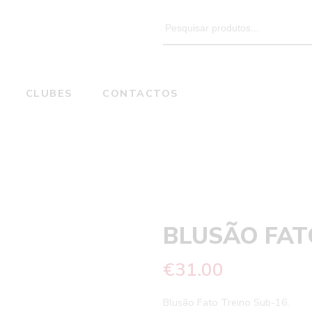
Search
for:
CLUBES
CONTACTOS
BLUSÃO FATO TREINO SUB-16
Home
BLUSÃO FAT
€
31.00
Blusão Fato Treino Sub-16.