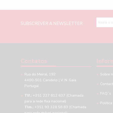
SUBSCREVER A NEWSLETTER
Contatos
Infor
Rua do Meiral, 192
Sobre 
4400-501 Canidelo | V. N. Gaia
Contac
Portugal
FAQ´s
Tlf.:
+351 227 812 637 (Chamada
para a rede fixa nacional)
Política
Tlm.:
+351 93 328 58 83 (Chamada
para rede móvel nacional)