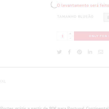
O levantamento será feito
TAMANHO BLUSÃO
+
ONLY FOR 
-
 XXL
Portes grátis a partir de 80€ para Portugal Continental