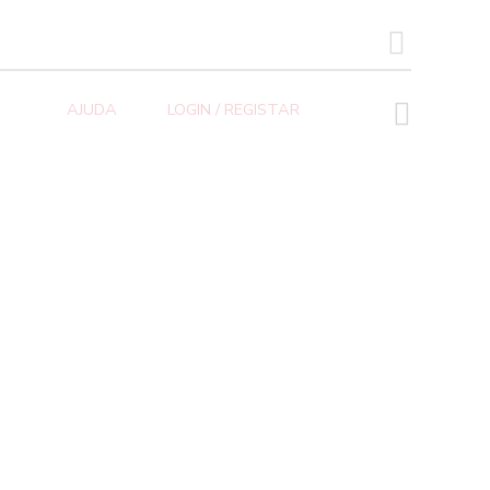
SEARCH BUTTON
AJUDA
LOGIN / REGISTAR
Área de Cliente COFIDES