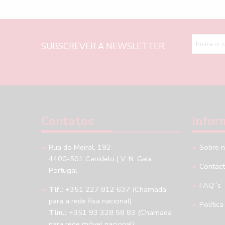
SUBSCREVER A NEWSLETTER
Contatos
Infor
Rua do Meiral, 192
Sobre 
4400-501 Canidelo | V. N. Gaia
Contac
Portugal
FAQ´s
Tlf.:
+351 227 812 637 (Chamada
para a rede fixa nacional)
Política
Tlm.:
+351 93 328 58 83 (Chamada
para rede móvel nacional)