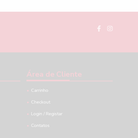
Já é cliente?
Aceder aqui
Área de Cliente
Carrinho
Checkout
Login / Registar
Contatos