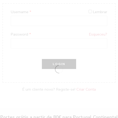
Username
*
Lembrar
Password
*
Esqueceu?
É um cliente novo? Registe-se!
Criar Conta
Portes grátis a partir de 80€ para Portugal Continental